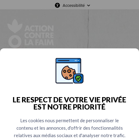
Accessibilité
Crédits
Photos :
©
Copyright Action contre la Faim
Image de fond générique :
©
ACF, Sadeque Rahman
Saed - Bangladesh
LE RESPECT DE VOTRE VIE PRIVÉE
Image formulaire Urgence Venezuela : ©
REUTERS/Gaby Oraa
EST NOTRE PRIORITÉ
DROITS D'AUTEURS
Les cookies nous permettent de personnaliser le
contenu et les annonces, d'offrir des fonctionnalités
En application du Code français de la Propriété
relatives aux médias sociaux et d'analyser notre trafic.
Intellectuelle et, plus généralement, des traités et