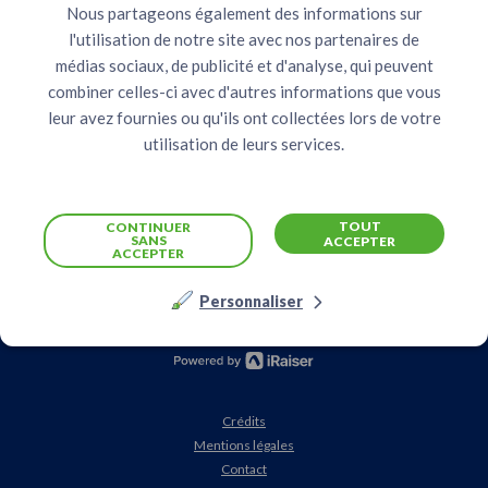
accords internationaux comportant des dispositions
Nous partageons également des informations sur
relatives à la protection des droits d'auteurs, vous
l'utilisation de notre site avec nos partenaires de
vous interdirez de reproduire pour un usage autre que
médias sociaux, de publicité et d'analyse, qui peuvent
privé mais aussi de vendre, distribuer, émettre,
diffuser, adapter, modifier, publier, communiquer
combiner celles-ci avec d'autres informations que vous
intégralement ou partiellement, sous quelque forme
leur avez fournies ou qu'ils ont collectées lors de votre
que ce soit, les données, la présentation ou
utilisation de leurs services.
l'organisation du site sans l'autorisation écrite
préalable de la part de Action contre la Faim.
Ce site a été réalisé par iRaiser.
Son fonctionnement s'appuie sur des logiciels Open
TOUT
CONTINUER
SANS
ACCEPTER
Source (Linux, Lighttpd, MySQL, PHP, Jelix).
ACCEPTER
Personnaliser
Crédits
Mentions légales
Contact