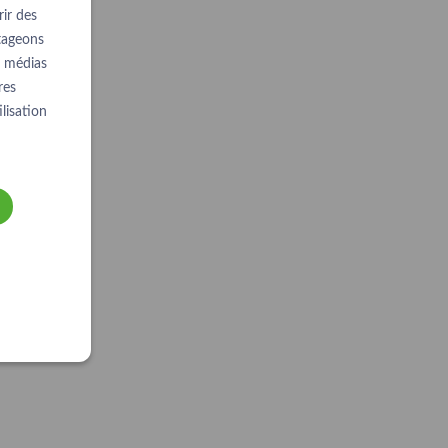
ir des
rtageons
e médias
res
lisation