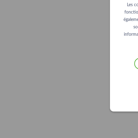
Les c
fonctio
égaleme
so
informa