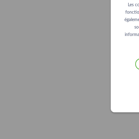
Les c
fonctio
égaleme
so
informa