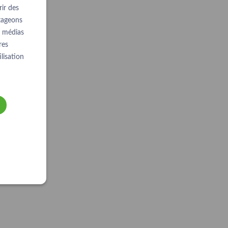
ir des
rtageons
e médias
res
lisation