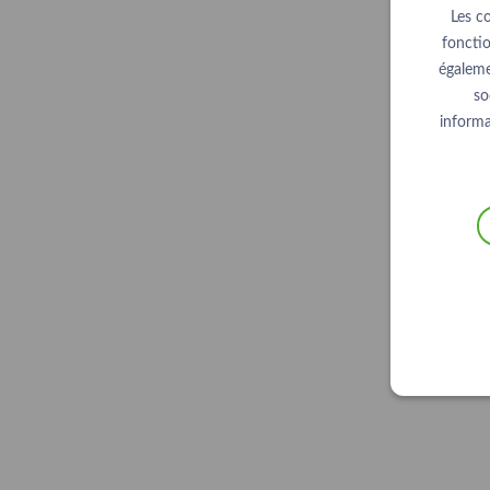
Les c
fonctio
égaleme
so
informa