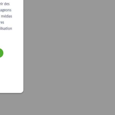
ir des
rtageons
e médias
res
lisation